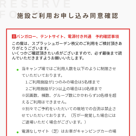
RESERVE
FORM
施設ご利用お申し込み同意確認
バンガロー、テントサイト、電源付き共通 予約確認事項
この度は、スプラッシュガーデン秩父のご利用をご検討頂きあ
りがとうございます。
いくつかご確認頂きたい点がございますので、必ず最後まで読
んでいただきますようお願いいたします。
当キャンプ場ではご利用人数を以下のように制限させ
ていただいております。
1.ご利用施設が1つのみの場合は5名様まで
2.ご利用施設が2つ以上の場合は10名様まで
※区画数、棟数、グループ数にかかわらず10名様を超
えるご利用はできません。
※別々でご予約をいただいての現地での合流は禁止さ
せていただいております。（万が一発覚した場合には
ご退場いただく場合がございます。）
電源なしサイト（芝）はお車がキャンピングカーの場